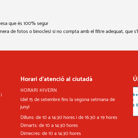
rtesa que és 100% segur
ra de fotos o binocles) si no compta amb el filtre adequat, que s’h
Horari d’atenció al ciutadà
Ú
HORARI HIVERN
i
(del 15 de setembre fins la segona setmana de
juny)
Dilluns: de 10 a 14:30 hores i de 16:30 a 19 hores
Dimarts: de 10 a 14:30 hores
Dimecres: de 10 a 14:30 hores