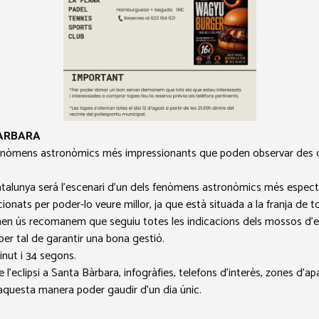
BÀRBARA
fenòmens astronòmics més impressionants que poden observar des de 
atalunya será l’escenari d’un dels fenòmens astronòmics més espectac
onats per poder-lo veure millor, ja que està situada a la franja de to
en ús recomanem que seguiu totes les indicacions dels mossos d’esq
 per tal de garantir una bona gestió.
inut i 34 segons.
’eclipsi a Santa Bàrbara, infogràfies, telefons d’interès, zones d’ap
d’aquesta manera poder gaudir d’un dia únic.