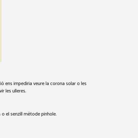
cció ens impediria veure la corona solar o les
r les ulleres.
o el senzill mètode pinhole.