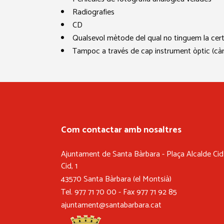
Radiografies
CD
Qualsevol mètode del qual no tinguem la ce
Tampoc a través de cap instrument òptic (càme
Com contactar amb nosaltres
Ajuntament de Santa Bàrbara - Plaça Alcalde Cid 
Cid, 1
43570 Santa Bàrbara (el Montsià)
Tel. 977 71 70 00 - Fax 977 71 92 85
ajuntament@santabarbara.cat