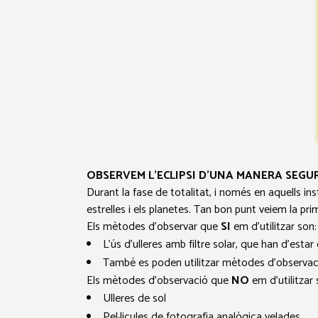
OBSERVEM L’ECLIPSI D’UNA MANERA SEGU
Durant la fase de totalitat, i només en aquells inst
estrelles i els planetes. Tan bon punt veiem la prim
Els mètodes d’observar que
SI
em d’utilitzar son:
L’ús d’ulleres amb filtre solar, que han d’esta
També es poden utilitzar mètodes d’observació
Els mètodes d’observació que
NO
em d’utilitzar 
Ulleres de sol
Pel·licules de fotografia analògica velades