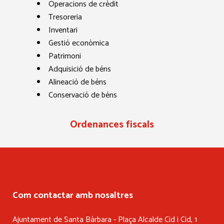
Operacions de crèdit
Tresoreria
Inventari
Gestió econòmica
Patrimoni
Adquisició de béns
Alineació de béns
Conservació de béns
Ordenances fiscals
Com contactar amb nosaltres
Ajuntament de Santa Bàrbara - Plaça Alcalde Cid i Cid, 1